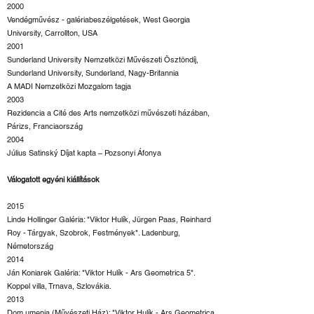
2000
Vendégművész - galériabeszélgetések, West Georgia
University, Carrollton, USA
2001
Sunderland University Nemzetközi Művészeti Ösztöndíj,
Sunderland University, Sunderland, Nagy-Britannia
A MADI Nemzetközi Mozgalom tagja
2003
Rezidencia a Cité des Arts nemzetközi művészeti házában,
Párizs, Franciaország
2004
Július Satinský Díjat kapta – Pozsonyi Áfonya
Válogatott egyéni kiállítások
2015
Linde Hollinger Galéria: "Viktor Hulík, Jürgen Paas, Reinhard
Roy - Tárgyak, Szobrok, Festmények". Ladenburg,
Németország
2014
Ján Koniarek Galéria: "Viktor Hulík - Ars Geometrica 5".
Koppel villa, Trnava, Szlovákia.
2013
Dom umenia (Művészeti Ház): "Viktor Hulík - Ars Geometrica