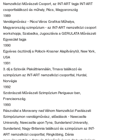
Nemzetközi Művészeti Csoport, az INT-ART tagja INT-ART
csoporttalálkozó és műhely, Pécs, Magyarország
1989
Vendégművész - Pécsi Város Grafikai Műhelye,
Magyarország szimpózium - az INT-ART nemzetközi csoport
workshopja, Szabadka, Jugoszlávia a GERULATA Művészeti
Egyesület tagja
1990
Egyéves ösztöndíj a Pollock-Krasner Alapítványtól, New York,
USA
1991
3. díj a Szlovák Plakáttriennálén, Trnava találkozó és
szimpózium az INT-ART nemzetközi csoporttal, Hurdal,
Norvégia
1992
Szobrászati Művészeti Szimpózium Perigueux-ban,
Franciaország.
1993
Részvétel a Moravany nad Váhom Nemzetközi Festészeti
Szimpóziumon vendégművész, előadások - Newcastle
University, Newcastle upon Tyne, Sunderland University,
Sunderland, Nagy-Britannia találkozó és szimpózium az INT-
ART nemzetközi csoporttal, Ringköbing, Dánia