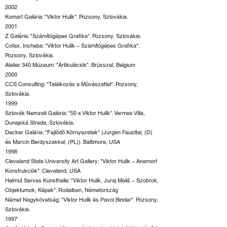
2002
Komart Galéria: "Viktor Hulík". Pozsony, Szlovákia.
2001
Z Galéria: "Számítógépes Grafika". Pozsony, Szlovákia.
Cofax, Incheba: "Viktor Hulík – Számítógépes Grafika".
Pozsony, Szlovákia.
Atelier 340 Múzeum: "Artikulációk". Brüsszel, Belgium
2000
CCS Consulting: "Találkozás a Művészettel". Pozsony,
Szlovákia.
1999
Szlovák Nemzeti Galéria: "50 x Viktor Hulík". Vermes Villa,
Dunajská Streda, Szlovákia.
Decker Galéria: "Fejlődő Környezetek" (Jurgen Fausttal, (D)
és Marcin Berdyszakkal, (PL)). Baltimore, USA
1998
Cleveland State University Art Gallery: "Viktor Hulik – Anamorf
Konstrukciók". Cleveland, USA
Helmut Servas Kunsthalle: "Viktor Hulík, Juraj Meliš – Szobrok,
Objektumok, Képek". Rodalben, Németország
Német Nagykövetség: "Viktor Hulík és Pavol Binder". Pozsony,
Szlovákia.
1997