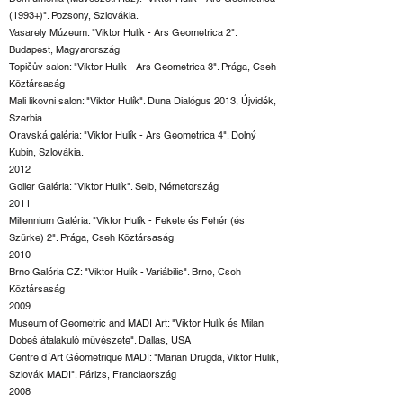
(1993+)". Pozsony, Szlovákia.
Vasarely Múzeum: "Viktor Hulík - Ars Geometrica 2".
Budapest, Magyarország
Topičův salon: "Viktor Hulík - Ars Geometrica 3". Prága, Cseh
Köztársaság
Mali likovni salon: "Viktor Hulík". Duna Dialógus 2013, Újvidék,
Szerbia
Oravská galéria: "Viktor Hulík - Ars Geometrica 4". Dolný
Kubín, Szlovákia.
2012
Goller Galéria: "Viktor Hulík". Selb, Németország
2011
Millennium Galéria: "Viktor Hulík - Fekete és Fehér (és
Szürke) 2". Prága, Cseh Köztársaság
2010
Brno Galéria CZ: "Viktor Hulík - Variábilis". Brno, Cseh
Köztársaság
2009
Museum of Geometric and MADI Art: "Viktor Hulík és Milan
Dobeš átalakuló művészete". Dallas, USA
Centre d´Art Géometrique MADI: "Marian Drugda, Viktor Hulik,
Szlovák MADI". Párizs, Franciaország
2008