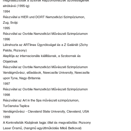
megválasztották a Szlovák Képzőművészek Szövetségének
elnökévé (1995-ig)
1994
Részvétel a HIER und DORT Nemzetközi Szimpóziumon,
Zug, Svájc
1995
Részvétel az Osrblie Nemzetközi Művészeti Szimpóziumon
1996
Létrehozta az ARTlines Ügynökséget és a Z Galériát (Zichy
Palota, Pozsony)
Alapítója az internacionális kiállításnak, a Szobornak és
Objektnek
Részvétel az Osrblie Nemzetközi Művészeti Szimpóziumon
Vendégművész, előadások, Newcastle University, Newcastle
upon Tyne, Nagy-Britannia
1997
Részvétel az Osrblie Nemzetközi Művészeti Szimpóziumon
1998
Részvétel az Art in the Spa művészeti szimpóziumon,
Turčianske Teplice
Vendégművész - Cleveland State University, Cleveland, USA
1999
A Konkretisták Klubjának tagja: ötlet és megvalósítás: Pozsony
Laser Óramű, (hangmű együttműködés Miloš Betkoval)