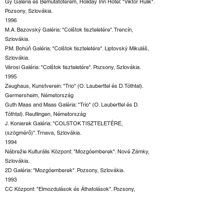
Gy Galéria és Bemutatóterem, Holiday Inn Hotel: "Viktor Hulík".
Pozsony, Szlovákia.
1996
M.A. Bazovský Galéria: "Colštok tiszteletére". Trencín,
Szlovákia.
P.M. Bohúň Galéria: "Colštok tiszteletére". Liptovský Mikuláš,
Szlovákia.
Városi Galéria: "Colštok tiszteletére". Pozsony, Szlovákia.
1995
Zeughaus, Kunstverein: "Trio" (O. Lauberttel és D. Tóthtal).
Germersheim, Németország
Guth Maas and Maas Galéria: "Trio" (O. Lauberttel és D.
Tóthtal). Reutlingen, Németország
J. Koniarek Galéria: "COLSTOK TISZTELETÉRE,
(szögmérő)". Trnava, Szlovákia.
1994
Nábrežie Kulturális Központ: "Mozgóemberek". Nové Zámky,
Szlovákia.
2D Galéria: "Mozgóemberek". Pozsony, Szlovákia.
1993
CC Központ: "Elmozdulások és Áthatolások". Pozsony,
Szlovákia.
A Warhols Család Kortárs Művészeti Múzeuma:
"Elmozdulások és Áthatolások". Medzilaborce, Szlovákia.