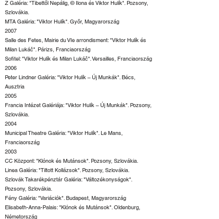
Z Galéria: "Tibettől Nepálig, © Ilona és Viktor Hulík". Pozsony,
Szlovákia.
MTA Galéria: "Viktor Hulík". Győr, Magyarország
2007
Salle des Fetes, Mairie du VIe arrondisment: "Viktor Hulík és
Milan Lukáč". Párizs, Franciaország
Sofitel: "Viktor Hulík és Milan Lukáč". Versailles, Franciaország
2006
Peter Lindner Galéria: "Viktor Hulík – Új Munkák". Bécs,
Ausztria
2005
Francia Intézet Galériája: "Viktor Hulík – Új Munkák". Pozsony,
Szlovákia.
2004
Municipal Theatre Galéria: "Viktor Hulík". Le Mans,
Franciaország
2003
CC Központ: "Klónok és Mutánsok". Pozsony, Szlovákia.
Linea Galéria: "Tiltott Kollázsok". Pozsony, Szlovákia.
Szlovák Takarékpénztár Galéria: "Változékonyságok".
Pozsony, Szlovákia.
Fény Galéria: "Variációk". Budapest, Magyarország
Elisabeth-Anna-Palais: "Klónok és Mutánsok". Oldenburg,
Németország