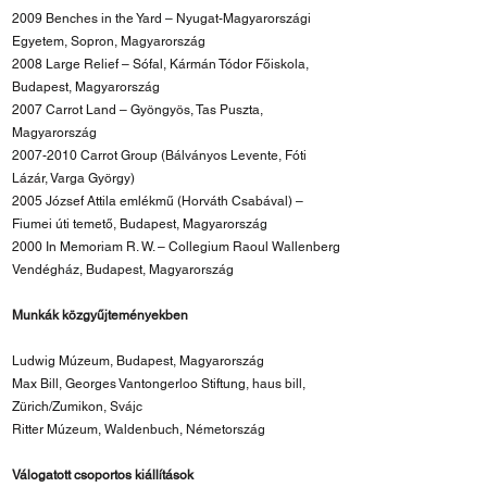
2009 Benches in the Yard – Nyugat-Magyarországi
Egyetem, Sopron, Magyarország
2008 Large Relief – Sófal, Kármán Tódor Főiskola,
Budapest, Magyarország
2007 Carrot Land – Gyöngyös, Tas Puszta,
Magyarország
2007-2010
Carrot Group (Bálványos Levente, Fóti
Lázár, Varga György)
2005 József Attila emlékmű (Horváth Csabával) –
Fiumei úti temető, Budapest, Magyarország
2000 In Memoriam R. W. – Collegium Raoul Wallenberg
Vendégház, Budapest, Magyarország
Munkák közgyűjteményekben
Ludwig Múzeum, Budapest, Magyarország
Max Bill, Georges Vantongerloo Stiftung, haus bill,
Zürich/Zumikon, Svájc
Ritter Múzeum, Waldenbuch, Németország
Válogatott csoportos kiállítások