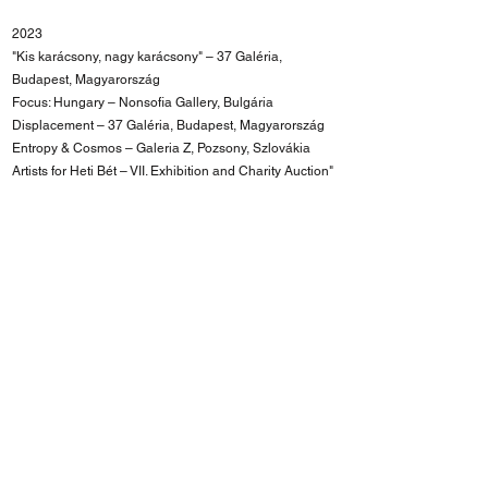
2023
"Kis karácsony, nagy karácsony" – 37 Galéria,
Budapest, Magyarország
Focus: Hungary – Nonsofia Gallery, Bulgária
Displacement – 37 Galéria, Budapest, Magyarország
Entropy & Cosmos – Galeria Z, Pozsony, Szlovákia
Artists for Heti Bét – VII. Exhibition and Charity Auction"
– Godot Galéria, Budapest, Magyarország
Entropy & Cosmos – Vasarely Múzeum, Budapest,
Magyarország
Local Value – New Acquisitions – Ludwig Múzeum,
Budapest, Magyarország
Delineo ergo cogito – OSAS/Vasarely Múzeum,
Budapest, Magyarország
Options – 37 Galéria, Budapest, Magyarország
Artists for Heti Bét – VI. Exhibition and Charity Auction" –
Godot Contemporary Art Institute, Budapest,
Magyarország
FREE SZFE Charity Auction – Budapest, Magyarország
Constellations of Things – OSAS/Vasarely Múzeum,