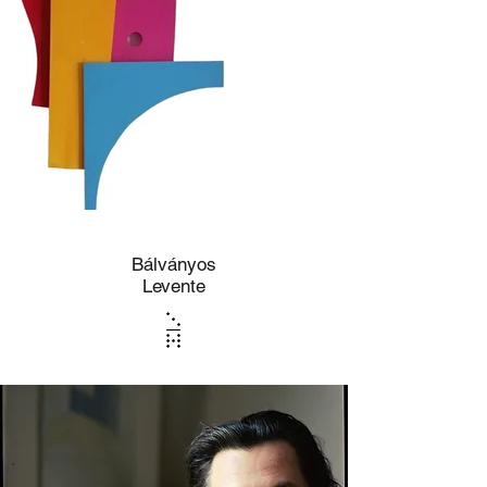
Bá
lvá
nyos
Levente