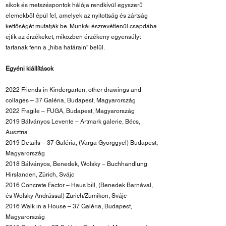
síkok és metszéspontok hálója rendkívül egyszerű
elemekből épül fel, amelyek az nyitottság és zártság
kettőségét mutatják be. Munkái észrevétlenül csapdába
ejtik az érzékeket, miközben érzékeny egyensúlyt
tartanak fenn a „hiba határain” belül.
Egyéni kiállítások
2022 Friends in Kindergarten, other drawings and
collages – 37 Galéria, Budapest, Magyarország
2022 Fragile – FUGA, Budapest, Magyarország
2019 Bálványos Levente – Artmark galerie, Bécs,
Ausztria
2019 Details – 37 Galéria, (Varga Györggyel) Budapest,
Magyarország
2018 Bálványos, Benedek, Wolsky – Buchhandlung
Hirslanden, Zürich, Svájc
2016 Concrete Factor – Haus bill, (Benedek Barnával,
és Wolsky Andrással) Zürich/Zumikon, Svájc
2016 Walk in a House – 37 Galéria, Budapest,
Magyarország