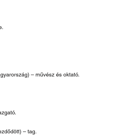
e.
gyarország) – művész és oktató.
azgató.
dődött) – tag.