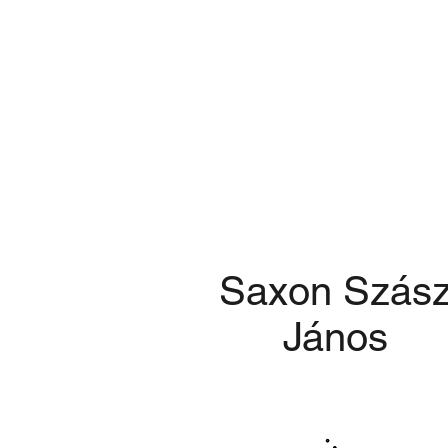
Saxon Szás
János