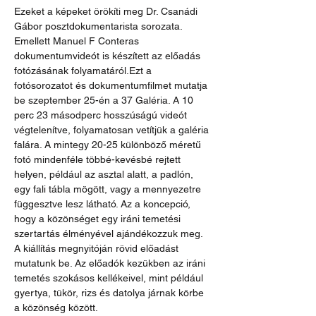
Ezeket a képeket örökíti meg Dr. Csanádi 
Gábor posztdokumentarista sorozata. 
Emellett Manuel F Conteras 
dokumentumvideót is készített az előadás 
fotózásának folyamatáról.Ezt a 
fotósorozatot és dokumentumfilmet mutatja 
be szeptember 25-én a 37 Galéria. A 10 
perc 23 másodperc hosszúságú videót 
végtelenítve, folyamatosan vetítjük a galéria 
falára. A mintegy 20-25 különböző méretű 
fotó mindenféle többé-kevésbé rejtett 
helyen, például az asztal alatt, a padlón, 
egy fali tábla mögött, vagy a mennyezetre 
függesztve lesz látható. Az a koncepció, 
hogy a közönséget egy iráni temetési 
szertartás élményével ajándékozzuk meg. 
A kiállítás megnyitóján rövid előadást 
mutatunk be. Az előadók kezükben az iráni 
temetés szokásos kellékeivel, mint például 
gyertya, tükör, rizs és datolya járnak körbe 
a közönség között.