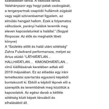
szakadatlan tánca. A változás tánca. 
Valahányszor egy hegyi patak csobogását, 
a tengerpartnak csapódó hullámok zúgását 
vagy saját szívverésemet figyelem, az 
elmúlás hangjait hallom. Ezek a folyamatos 
változások, parányi halálok teremtik meg 
eleven kapcsolatunkat a halállal.” (Sogyal 
Rinpocse: Az élők és meghalók tibeti 
könyve)
A “Születés előtti és halál utáni sötétség” 
Zahra Fuladvand performansza, melyet az 
Artus stúdió “LÁTHATATLAN… 
HALLHATATLAN…  KIMONDHATATLAN…  
című kiállításának keretében adtak elő 
2019 májusában. Ez az előadás egy iráni 
temetkezési szertartás egyszerű képéből 
bontakozott ki. Ebből a képből lépnek elő a 
szereplők és teremtődnek meg közöttük a 
kapcsolatok. Az egész darab a kétféle 
sötétség közti képek táncából és 
elhalásából áll.