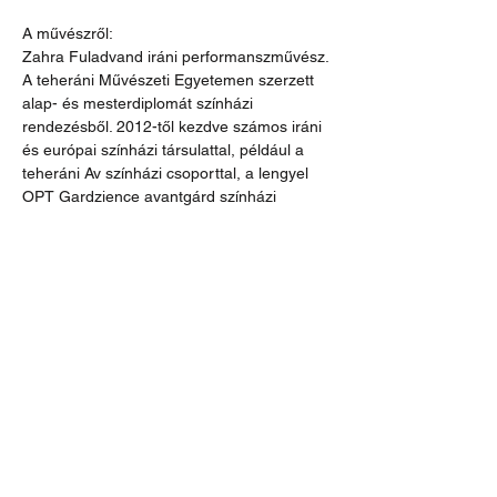
A művészről:
Zahra Fuladvand iráni performanszművész. 
A teheráni Művészeti Egyetemen szerzett 
alap- és mesterdiplomát színházi 
rendezésből. 2012-től kezdve számos iráni 
és európai színházi társulattal, például a 
teheráni Av színházi csoporttal, a lengyel 
OPT Gardzience avantgárd színházi 
társulattal és budapesti Artus alkotó 
stúdióval dolgozott együtt. Legutóbbi, iráni 
temetési szertartásokon és rituálékon 
alapuló alkotását 2019 májusában mutatták 
be az Artus stúdióban. 
Művészi tevékenysége mellett az 
előadóművészet számára értékes készen 
fellelhető környezetet, természetes tereket 
kutatja.
https://zfuladvand.wixsite.com/mysite