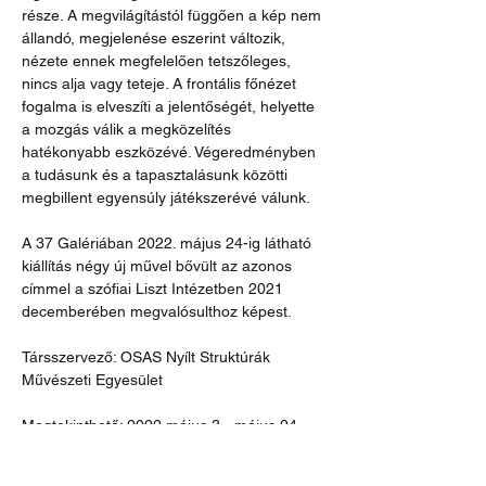
része. A megvilágítástól függően a kép nem 
állandó, megjelenése eszerint változik, 
nézete ennek megfelelően tetszőleges, 
nincs alja vagy teteje. A frontális főnézet 
fogalma is elveszíti a jelentőségét, helyette 
a mozgás válik a megközelítés 
hatékonyabb eszközévé. Végeredményben 
a tudásunk és a tapasztalásunk közötti 
megbillent egyensúly játékszerévé válunk.
A 37 Galériában 2022. május 24-ig látható 
kiállítás négy új művel bővült az azonos 
címmel a szófiai Liszt Intézetben 2021 
decemberében megvalósulthoz képest.
Társszervező: OSAS Nyílt Struktúrák 
Művészeti Egyesület
Megtekinthető: 2022 május 3 - május 24.